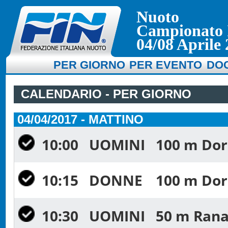
Nuoto
Campionato I
04/08 Aprile 
PER GIORNO
PER EVENTO
DO
CALENDARIO - PER GIORNO
04/04/2017 - MATTINO
10:00
UOMINI
100 m Dors
10:15
DONNE
100 m Dors
10:30
UOMINI
50 m Rana